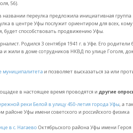
ля, 56).
в названии переулка предложила инициативная группа
улка в центре Уфы послужит ориентиром для всех, кому
я, будет способствовать продвижению Уфы.
налист. Родился 3 сентября 1941 г. в Уфе. Его родители
 и жили в доме сотрудников НКВД по улице Гоголя, до
е муниципалитета
и позволяет высказаться за или прот
лощадке в настоящее время проводятся и
другие опрос
режной реки Белой в улицу 450-летия города Уфы
, а та
м районе Уфы имени советского и российского физика
це в с. Нагаево
Октябрьского района Уфы имени Героя