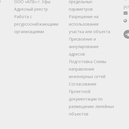
о
ООО «АПБ» г. Уфы
предельных
ус
Адресный реестр
параметров
Работа с
Разрешение на
ресурсоснабжающими
использование
организациями
участка или объекта
Присвоение и
аннулирование
адресов
Подготовка Схемы
направления
инженерных сетей
Согласование
Проектной
документации по
размещению линейных
объектов