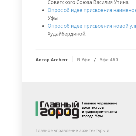
Советского Союза Василия Утина.
Опрос об идее присвоения наимено
Уфы
Опрос об идее присвоения новой у
Худайбердиной.
Автор:Archerr
В Уфе
/
Уфе 450
Главное управление архитектуры и