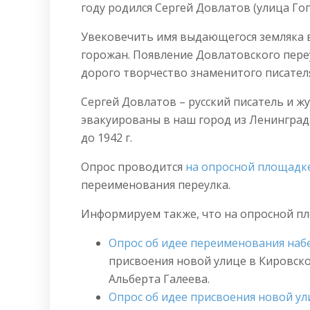
году родился Сергей Довлатов (улица Гого
Увековечить имя выдающегося земляка 
горожан. Появление Довлатовского пере
дорого творчество знаменитого писател
Сергей Довлатов – русский писатель и жур
эвакуированы в наш город из Ленинграда
до 1942 г.
Опрос проводится
на опросной площадк
переименования переулка.
Информируем также, что на опросной п
Опрос об идее переименования набе
присвоения новой улице в Кировско
Альберта Галеева.
Опрос об идее присвоения новой ули