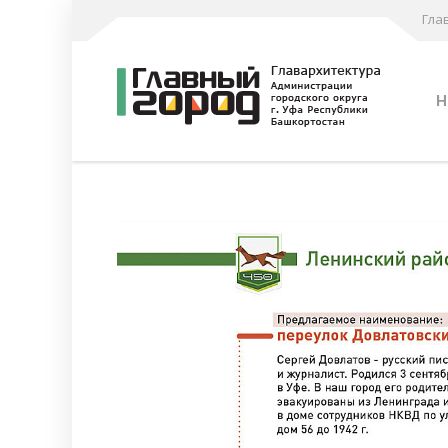
Гла
Н