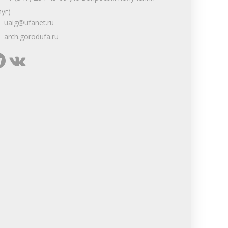
луг)
uaig@ufanet.ru
arch.gorodufa.ru