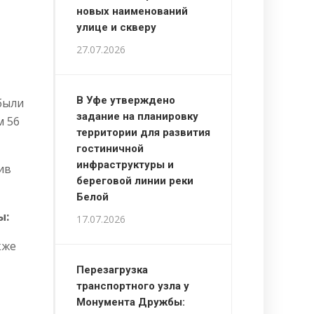
новых наименований
улице и скверу
27.07.2026
В Уфе утверждено
 были
задание на планировку
м 56
территории для развития
гостиничной
инфраструктуры и
ив
береговой линии реки
Белой
ы:
17.07.2026
кже
Перезагрузка
транспортного узла у
Монумента Дружбы: