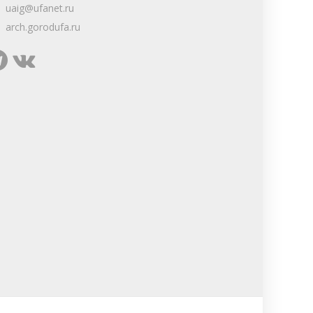
uaig@ufanet.ru
arch.gorodufa.ru