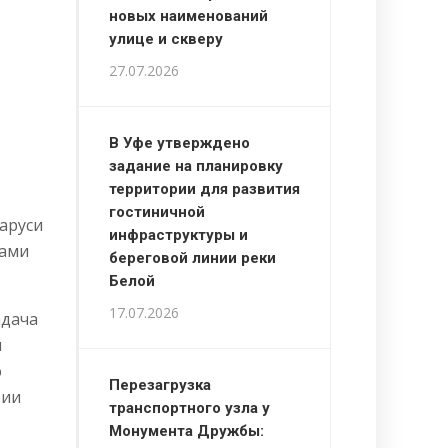
новых наименований
улице и скверу
27.07.2026
В Уфе утверждено
задание на планировку
территории для развития
гостиничной
ларуси
инфраструктуры и
цами
береговой линии реки
Белой
17.07.2026
адача
м
ю
Перезагрузка
рии
транспортного узла у
Монумента Дружбы: