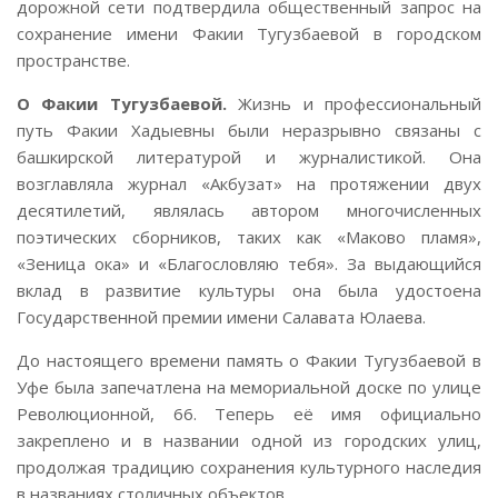
дорожной сети подтвердила общественный запрос на
сохранение имени Факии Тугузбаевой в городском
пространстве.
О Факии Тугузбаевой.
Жизнь и профессиональный
путь Факии Хадыевны были неразрывно связаны с
башкирской литературой и журналистикой. Она
возглавляла журнал «Акбузат» на протяжении двух
десятилетий, являлась автором многочисленных
поэтических сборников, таких как «Маково пламя»,
«Зеница ока» и «Благословляю тебя». За выдающийся
вклад в развитие культуры она была удостоена
Государственной премии имени Салавата Юлаева.
До настоящего времени память о Факии Тугузбаевой в
Уфе была запечатлена на мемориальной доске по улице
Революционной, 66. Теперь её имя официально
закреплено и в названии одной из городских улиц,
продолжая традицию сохранения культурного наследия
в названиях столичных объектов.