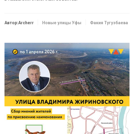
Автор:Archerr
Новые улицы Уфы
Факия Тугузбаева