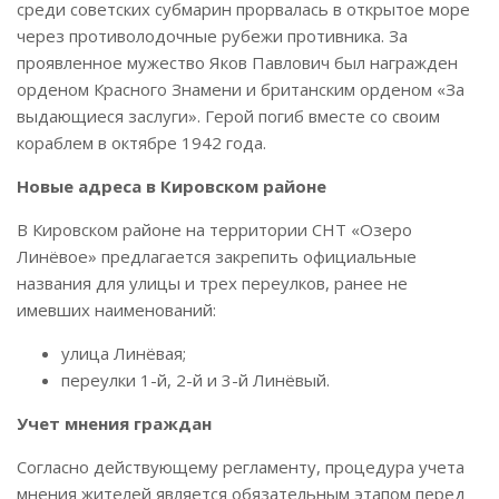
среди советских субмарин прорвалась в открытое море
через противолодочные рубежи противника
.
За
проявленное мужество Яков Павлович был награжден
орденом Красного Знамени и британским орденом «За
выдающиеся заслуги»
.
Герой погиб вместе со своим
кораблем в октябре 1942 года
.
Новые адреса в Кировском районе
В Кировском районе на территории СНТ «Озеро
Линёвое» предлагается закрепить официальные
названия для улицы и трех переулков, ранее не
имевших наименований:
улица Линёвая;
переулки 1-й, 2-й и 3-й Линёвый.
Учет мнения граждан
Согласно действующему регламенту, процедура учета
мнения жителей является обязательным этапом перед