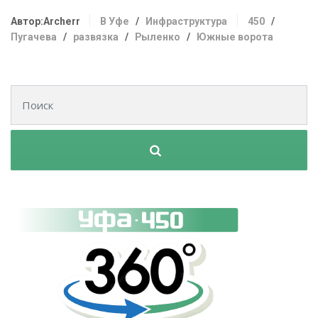
Автор:Archerr
В Уфе
/
Инфраструктура
450
/
Пугачева
/
развязка
/
Рыленко
/
Южные ворота
Поиск для: