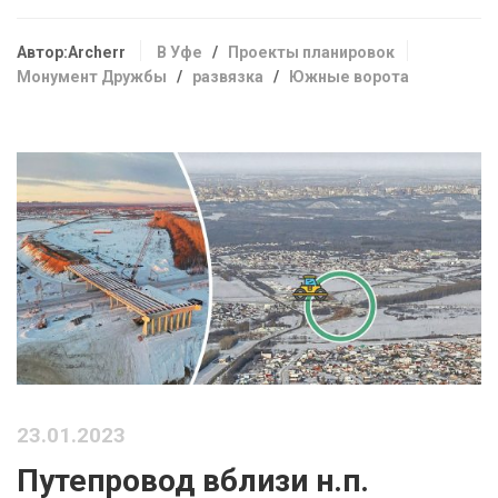
Автор:Archerr
В Уфе
/
Проекты планировок
Монумент Дружбы
/
развязка
/
Южные ворота
23.01.2023
Путепровод вблизи н.п.